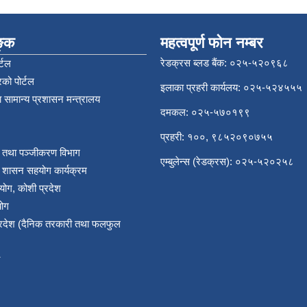
िङ्क
महत्वपूर्ण फोन नम्बर
रेडक्रस ब्लड बैंक: ०२५-५२०९६८
्टल
को पोर्टल
इलाका प्रहरी कार्यलय: ०२५-५२४५५५
 सामान्य प्रशासन मन्त्रालय
दमकल: ०२५-५७०१९९
प्रहरी: १००, ९८५२०९०७५५
र तथा पञ्‍जीकरण विभाग
एम्बुलेन्स (रेडक्रस): ०२५-५२०२५८
य शासन सहयोग कार्यक्रम
योग, कोशी प्रदेश
योग
प्रदेश (दैनिक तरकारी तथा फलफुल