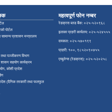
िङ्क
महत्वपूर्ण फोन नम्बर
रेडक्रस ब्लड बैंक: ०२५-५२०९६८
्टल
को पोर्टल
इलाका प्रहरी कार्यलय: ०२५-५२४५५५
 सामान्य प्रशासन मन्त्रालय
दमकल: ०२५-५७०१९९
प्रहरी: १००, ९८५२०९०७५५
र तथा पञ्‍जीकरण विभाग
एम्बुलेन्स (रेडक्रस): ०२५-५२०२५८
य शासन सहयोग कार्यक्रम
योग, कोशी प्रदेश
योग
प्रदेश (दैनिक तरकारी तथा फलफुल