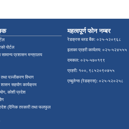
िङ्क
महत्वपूर्ण फोन नम्बर
रेडक्रस ब्लड बैंक: ०२५-५२०९६८
्टल
को पोर्टल
इलाका प्रहरी कार्यलय: ०२५-५२४५५५
 सामान्य प्रशासन मन्त्रालय
दमकल: ०२५-५७०१९९
प्रहरी: १००, ९८५२०९०७५५
र तथा पञ्‍जीकरण विभाग
एम्बुलेन्स (रेडक्रस): ०२५-५२०२५८
य शासन सहयोग कार्यक्रम
योग, कोशी प्रदेश
योग
प्रदेश (दैनिक तरकारी तथा फलफुल